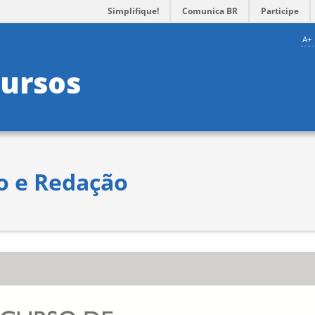
Simplifique!
Comunica BR
Participe
A+
ursos
o e Redação